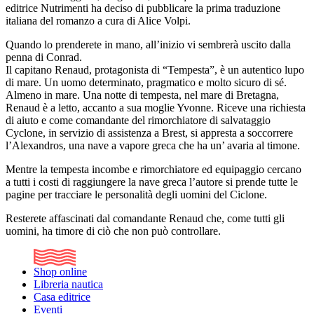
editrice Nutrimenti ha deciso di pubblicare la prima traduzione
italiana del romanzo a cura di Alice Volpi.
Quando lo prenderete in mano, all’inizio vi sembrerà uscito dalla
penna di Conrad.
Il capitano Renaud, protagonista di “Tempesta”, è un autentico lupo
di mare. Un uomo determinato, pragmatico e molto sicuro di sé.
Almeno in mare. Una notte di tempesta, nel mare di Bretagna,
Renaud è a letto, accanto a sua moglie Yvonne. Riceve una richiesta
di aiuto e come comandante del rimorchiatore di salvataggio
Cyclone, in servizio di assistenza a Brest, si appresta a soccorrere
l’Alexandros, una nave a vapore greca che ha un’ avaria al timone.
Mentre la tempesta incombe e rimorchiatore ed equipaggio cercano
a tutti i costi di raggiungere la nave greca l’autore si prende tutte le
pagine per tracciare le personalità degli uomini del Ciclone.
Resterete affascinati dal comandante Renaud che, come tutti gli
uomini, ha timore di ciò che non può controllare.
Shop online
Libreria nautica
Casa editrice
Eventi