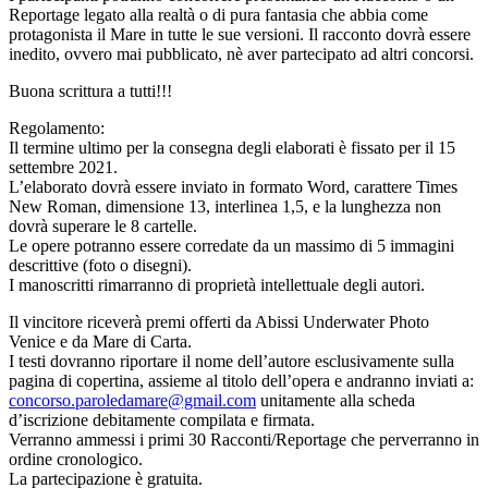
Reportage legato alla realtà o di pura fantasia che abbia come
protagonista il Mare in tutte le sue versioni. Il racconto dovrà essere
inedito, ovvero mai pubblicato, nè aver partecipato ad altri concorsi.
Buona scrittura a tutti!!!
Regolamento:
Il termine ultimo per la consegna degli elaborati è fissato per il 15
settembre 2021.
L’elaborato dovrà essere inviato in formato Word, carattere Times
New Roman, dimensione 13, interlinea 1,5, e la lunghezza non
dovrà superare le 8 cartelle.
Le opere potranno essere corredate da un massimo di 5 immagini
descrittive (foto o disegni).
I manoscritti rimarranno di proprietà intellettuale degli autori.
Il vincitore riceverà premi offerti da Abissi Underwater Photo
Venice e da Mare di Carta.
I testi dovranno riportare il nome dell’autore esclusivamente sulla
pagina di copertina, assieme al titolo dell’opera e andranno inviati a:
concorso.paroledamare@gmail.com
unitamente alla scheda
d’iscrizione debitamente compilata e firmata.
Verranno ammessi i primi 30 Racconti/Reportage che perverranno in
ordine cronologico.
La partecipazione è gratuita.