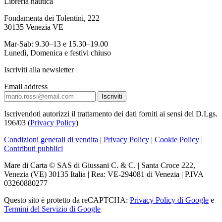
Libreria nautica
Fondamenta dei Tolentini, 222
30135 Venezia VE
Mar-Sab: 9.30–13 e 15.30–19.00
Lunedì, Domenica e festivi chiuso
Iscriviti alla newsletter
Email address
Iscrivendoti autorizzi il trattamento dei dati forniti ai sensi del D.Lgs.
196/03 (
Privacy Policy
)
Condizioni generali di vendita
|
Privacy Policy
|
Cookie Policy
|
Contributi pubblici
Mare di Carta © SAS di Giussani C. & C. | Santa Croce 222,
Venezia (VE) 30135 Italia | Rea: VE-294081 di Venezia | P.IVA
03260880277
Questo sito è protetto da reCAPTCHA:
Privacy Policy di Google
e
Termini del Servizio di Google