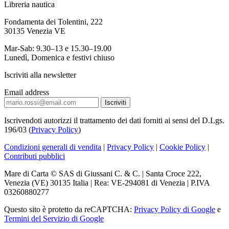
Libreria nautica
Fondamenta dei Tolentini, 222
30135 Venezia VE
Mar-Sab: 9.30–13 e 15.30–19.00
Lunedì, Domenica e festivi chiuso
Iscriviti alla newsletter
Email address
Iscrivendoti autorizzi il trattamento dei dati forniti ai sensi del D.Lgs.
196/03 (
Privacy Policy
)
Condizioni generali di vendita
|
Privacy Policy
|
Cookie Policy
|
Contributi pubblici
Mare di Carta © SAS di Giussani C. & C. | Santa Croce 222,
Venezia (VE) 30135 Italia | Rea: VE-294081 di Venezia | P.IVA
03260880277
Questo sito è protetto da reCAPTCHA:
Privacy Policy di Google
e
Termini del Servizio di Google