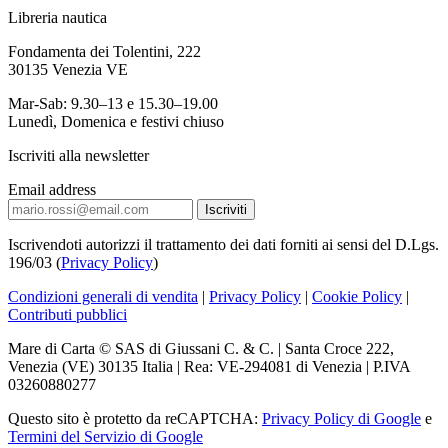
Libreria nautica
Fondamenta dei Tolentini, 222
30135 Venezia VE
Mar-Sab: 9.30–13 e 15.30–19.00
Lunedì, Domenica e festivi chiuso
Iscriviti alla newsletter
Email address
Iscrivendoti autorizzi il trattamento dei dati forniti ai sensi del D.Lgs.
196/03 (
Privacy Policy
)
Condizioni generali di vendita
|
Privacy Policy
|
Cookie Policy
|
Contributi pubblici
Mare di Carta © SAS di Giussani C. & C. | Santa Croce 222,
Venezia (VE) 30135 Italia | Rea: VE-294081 di Venezia | P.IVA
03260880277
Questo sito è protetto da reCAPTCHA:
Privacy Policy di Google
e
Termini del Servizio di Google