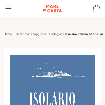
kip to
ontent
.
Home
Scienze storia saggistica
Cartografia
Isolario Italiano. Storie, vi