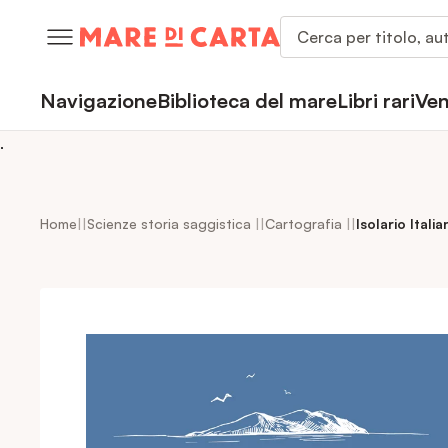
kip to
ontent
Fai
una
ricerca
Navigazione
Biblioteca del mare
Libri rari
Ven
.
Home
Scienze storia saggistica
Cartografia
Isolario Itali