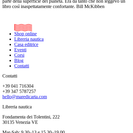
parte della superficie del pianeta. Era da tanto che non leggevo un
libro così inaspettatamente confortante. Bill McKibben
Shop online
Libreria nautica
Casa editrice
Eventi
Corsi
Blog
Contatti
Contatti
+39 041 716304
+39 347 5787257
hello@maredicarta.com
Libreria nautica
Fondamenta dei Tolentini, 222
30135 Venezia VE
Mar-Sab: 9.30–13 e 15.30–19.00