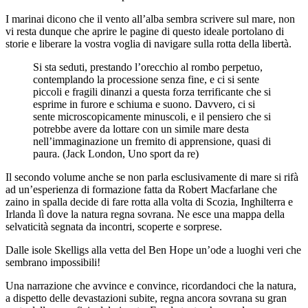
I marinai dicono che il vento all’alba sembra scrivere sul mare, non
vi resta dunque che aprire le pagine di questo ideale portolano di
storie e liberare la vostra voglia di navigare sulla rotta della libertà.
Si sta seduti, prestando l’orecchio al rombo perpetuo,
contemplando la processione senza fine, e ci si sente
piccoli e fragili dinanzi a questa forza terrificante che si
esprime in furore e schiuma e suono. Davvero, ci si
sente microscopicamente minuscoli, e il pensiero che si
potrebbe avere da lottare con un simile mare desta
nell’immaginazione un fremito di apprensione, quasi di
paura. (Jack London, Uno sport da re)
Il secondo volume anche se non parla esclusivamente di mare si rifà
ad un’esperienza di formazione fatta da Robert Macfarlane che
zaino in spalla decide di fare rotta alla volta di Scozia, Inghilterra e
Irlanda lì dove la natura regna sovrana. Ne esce una mappa della
selvaticità segnata da incontri, scoperte e sorprese.
Dalle isole Skelligs alla vetta del Ben Hope un’ode a luoghi veri che
sembrano impossibili!
Una narrazione che avvince e convince, ricordandoci che la natura,
a dispetto delle devastazioni subite, regna ancora sovrana su gran