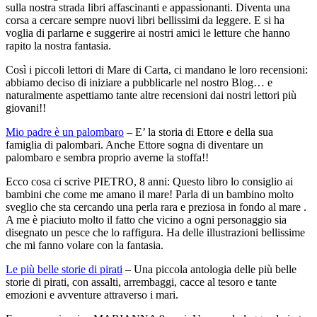
sulla nostra strada libri affascinanti e appassionanti. Diventa una
corsa a cercare sempre nuovi libri bellissimi da leggere. E si ha
voglia di parlarne e suggerire ai nostri amici le letture che hanno
rapito la nostra fantasia.
Così i piccoli lettori di Mare di Carta, ci mandano le loro recensioni:
abbiamo deciso di iniziare a pubblicarle nel nostro Blog… e
naturalmente aspettiamo tante altre recensioni dai nostri lettori più
giovani!!
Mio padre è un palombaro
– E’ la storia di Ettore e della sua
famiglia di palombari. Anche Ettore sogna di diventare un
palombaro e sembra proprio averne la stoffa!!
Ecco cosa ci scrive PIETRO, 8 anni: Questo libro lo consiglio ai
bambini che come me amano il mare! Parla di un bambino molto
sveglio che sta cercando una perla rara e preziosa in fondo al mare .
A me è piaciuto molto il fatto che vicino a ogni personaggio sia
disegnato un pesce che lo raffigura. Ha delle illustrazioni bellissime
che mi fanno volare con la fantasia.
Le più belle storie di pirati
– Una piccola antologia delle più belle
storie di pirati, con assalti, arrembaggi, cacce al tesoro e tante
emozioni e avventure attraverso i mari.