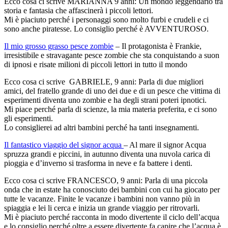
Ecco cosa ci scrive MARIANNA 9 anni: Un mondo leggendario tra
storia e fantasia che affascinerà i piccoli lettori.
Mi è piaciuto perché i personaggi sono molto furbi e crudeli e ci
sono anche piratesse. Lo consiglio perché è AVVENTUROSO.
Il mio grosso grasso pesce zombie
– Il protagonista è Frankie,
irresistibile e stravagante pesce zombie che sta conquistando a suon
di ipnosi e risate milioni di piccoli lettori in tutto il mondo
Ecco cosa ci scrive GABRIELE, 9 anni: Parla di due migliori
amici, del fratello grande di uno dei due e di un pesce che vittima di
esperimenti diventa uno zombie e ha degli strani poteri ipnotici.
Mi piace perché parla di scienze, la mia materia preferita, e ci sono
gli esperimenti.
Lo consiglierei ad altri bambini perché ha tanti insegnamenti.
Il fantastico viaggio del signor acqua
– Al mare il signor Acqua
spruzza grandi e piccini, in autunno diventa una nuvola carica di
pioggia e d’inverno si trasforma in neve e fa battere i denti.
Ecco cosa ci scrive FRANCESCO, 9 anni: Parla di una piccola
onda che in estate ha conosciuto dei bambini con cui ha giocato per
tutte le vacanze. Finite le vacanze i bambini non vanno più in
spiaggia e lei li cerca e inizia un grande viaggio per ritrovarli.
Mi è piaciuto perché racconta in modo divertente il ciclo dell’acqua
e lo consiglio perché oltre a essere divertente fa capire che l’acqua è