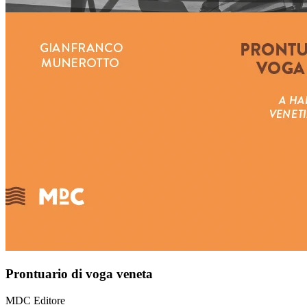
Prontuario di voga veneta
MDC Editore