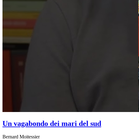
Un vagabondo dei mari del sud
Bernard Moitessier