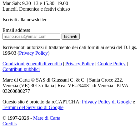
Mar-Sab: 9.30–13 e 15.30–19.00
Lunedì, Domenica e festivi chiuso
Iscriviti alla newsletter
Email address
Iscrivendoti autorizzi il trattamento dei dati forniti ai sensi del D.Lgs.
196/03 (
Privacy Policy
)
Condizioni generali di vendita
|
Privacy Policy
|
Cookie Policy
|
Contributi pubblici
Mare di Carta © SAS di Giussani C. & C. | Santa Croce 222,
Venezia (VE) 30135 Italia | Rea: VE-294081 di Venezia | P.IVA
03260880277
Questo sito è protetto da reCAPTCHA:
Privacy Policy di Google
e
Termini del Servizio di Google
© 1997-2026 -
Mare di Carta
Credits