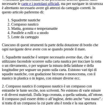
necessarie le
carte e i portolani ufficiali
, ma per navigare in sicurezza
è altrettanto necessario avere gli attrezzi da carteggio corretti. In
questo articolo parleremo di:
Squadrette nautiche
Compasso nautico
Matita, gomma e temperamatite
Parallele a rulli o a snodo
Lente da carteggio
Ciascuno di questi strumenti fa parte della dotazione di bordo che
ogni navigante deve avere con se quando prende il mare.
1. Squadrette nautiche è sempre necessario averne due, che si
utilizzano facendole scorrere sulla carta nautica per tracciare la rotta
o un rilevamento, o per segnare la misura della latidune e della
longitudine per segnare un punto sulla carta. Esistono vari tipi di
squadre nautiche, con gradazione bicroma o monocroma, con il
manico in plastica o in legno, con misure diverse ecc.
2. Compasso nautico il compasso nautico è un compasso con
entrambe le lunte secche, non scriventi. Ne esistono di varie misure
e di diversi materiali. Dalla lega cromata, a quella satinata, all’ottone.
Il compasso può essere dritto o all’inglese, detto anche “una mano”.:
si tratta di un compasso la cui parte alta è tonda e la sua apertura