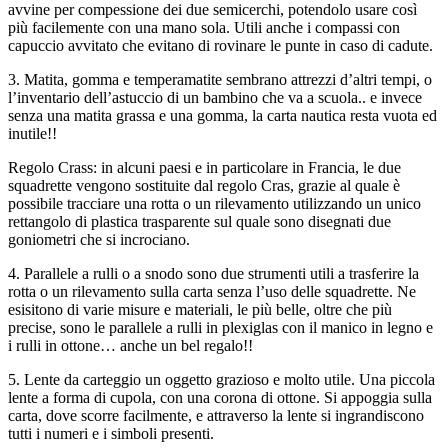
avvine per compessione dei due semicerchi, potendolo usare così
più facilemente con una mano sola. Utili anche i compassi con
capuccio avvitato che evitano di rovinare le punte in caso di cadute.
3. Matita, gomma e temperamatite sembrano attrezzi d’altri tempi, o
l’inventario dell’astuccio di un bambino che va a scuola.. e invece
senza una matita grassa e una gomma, la carta nautica resta vuota ed
inutile!!
Regolo Crass: in alcuni paesi e in particolare in Francia, le due
squadrette vengono sostituite dal regolo Cras, grazie al quale è
possibile tracciare una rotta o un rilevamento utilizzando un unico
rettangolo di plastica trasparente sul quale sono disegnati due
goniometri che si incrociano.
4. Parallele a rulli o a snodo sono due strumenti utili a trasferire la
rotta o un rilevamento sulla carta senza l’uso delle squadrette. Ne
esisitono di varie misure e materiali, le più belle, oltre che più
precise, sono le parallele a rulli in plexiglas con il manico in legno e
i rulli in ottone… anche un bel regalo!!
5. Lente da carteggio un oggetto grazioso e molto utile. Una piccola
lente a forma di cupola, con una corona di ottone. Si appoggia sulla
carta, dove scorre facilmente, e attraverso la lente si ingrandiscono
tutti i numeri e i simboli presenti.