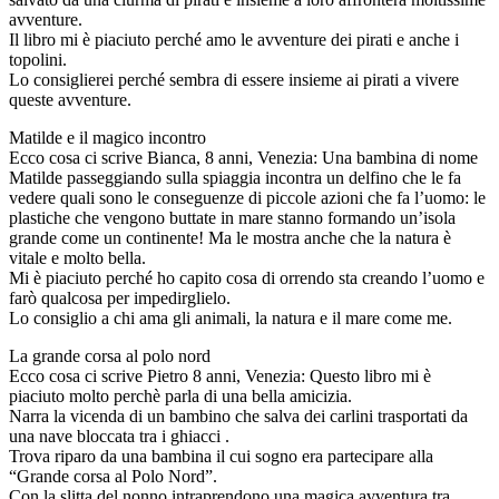
avventure.
Il libro mi è piaciuto perché amo le avventure dei pirati e anche i
topolini.
Lo consiglierei perché sembra di essere insieme ai pirati a vivere
queste avventure.
Matilde e il magico incontro
Ecco cosa ci scrive Bianca, 8 anni, Venezia: Una bambina di nome
Matilde passeggiando sulla spiaggia incontra un delfino che le fa
vedere quali sono le conseguenze di piccole azioni che fa l’uomo: le
plastiche che vengono buttate in mare stanno formando un’isola
grande come un continente! Ma le mostra anche che la natura è
vitale e molto bella.
Mi è piaciuto perché ho capito cosa di orrendo sta creando l’uomo e
farò qualcosa per impedirglielo.
Lo consiglio a chi ama gli animali, la natura e il mare come me.
La grande corsa al polo nord
Ecco cosa ci scrive Pietro 8 anni, Venezia: Questo libro mi è
piaciuto molto perchè parla di una bella amicizia.
Narra la vicenda di un bambino che salva dei carlini trasportati da
una nave bloccata tra i ghiacci .
Trova riparo da una bambina il cui sogno era partecipare alla
“Grande corsa al Polo Nord”.
Con la slitta del nonno intraprendono una magica avventura tra