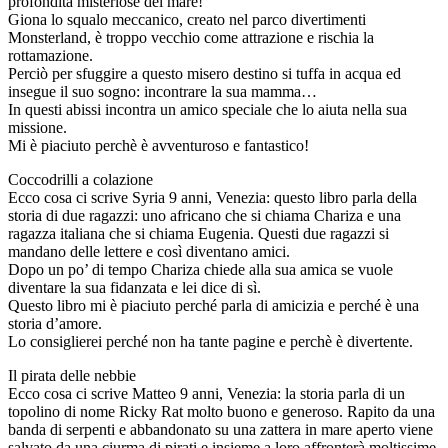
profondità misteriose del mare!
Giona lo squalo meccanico, creato nel parco divertimenti
Monsterland, è troppo vecchio come attrazione e rischia la
rottamazione.
Perciò per sfuggire a questo misero destino si tuffa in acqua ed
insegue il suo sogno: incontrare la sua mamma…
In questi abissi incontra un amico speciale che lo aiuta nella sua
missione.
Mi è piaciuto perchè è avventuroso e fantastico!
Coccodrilli a colazione
Ecco cosa ci scrive Syria 9 anni, Venezia: questo libro parla della
storia di due ragazzi: uno africano che si chiama Chariza e una
ragazza italiana che si chiama Eugenia. Questi due ragazzi si
mandano delle lettere e così diventano amici.
Dopo un po’ di tempo Chariza chiede alla sua amica se vuole
diventare la sua fidanzata e lei dice di sì.
Questo libro mi è piaciuto perché parla di amicizia e perché è una
storia d’amore.
Lo consiglierei perché non ha tante pagine e perchè è divertente.
Il pirata delle nebbie
Ecco cosa ci scrive Matteo 9 anni, Venezia: la storia parla di un
topolino di nome Ricky Rat molto buono e generoso. Rapito da una
banda di serpenti e abbandonato su una zattera in mare aperto viene
salvato da una ciurma di pirati e insieme a loro affronterà moltissime