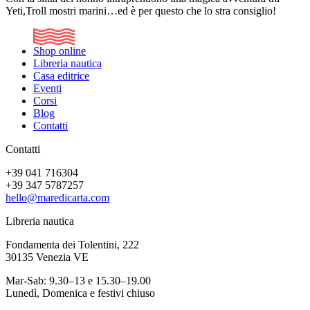
Yeti,Troll mostri marini…ed è per questo che lo stra consiglio!
Shop online
Libreria nautica
Casa editrice
Eventi
Corsi
Blog
Contatti
Contatti
+39 041 716304
+39 347 5787257
hello@maredicarta.com
Libreria nautica
Fondamenta dei Tolentini, 222
30135 Venezia VE
Mar-Sab: 9.30–13 e 15.30–19.00
Lunedì, Domenica e festivi chiuso